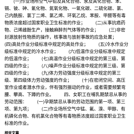
(一)作业场所空气中铅及其化合物、汞及其化合物、苯、
镉、铍、砷、氰化物、氮氧化物、一氧化碳、二硫化碳、氯、
己内酰胺、氯丁二烯、氯乙烯、环氧乙烷、苯胺、甲醛等有毒
物质浓度超过国家职业卫生标准的作业； (二)从事抗癌药
物、己烯雌酚生产，接触麻醉剂气体等的作业； (三)非密
封源放射性物质的操作，核事故与放射事故的应急处置；
(四)高处作业分级标准中规定的高处作业； (五)冷水作业分
级标准中规定的冷水作业； (六)低温作业分级标准中规定
的低温作业； (七)高温作业分级标准中规定的第三级、第
四级的作业； (八)噪声作业分级标准中规定的第三级、第
四级的作业； (九)体力劳动强度分级标准中规定的第三
级、第四级体力劳动强度的作业； (十)在密闭空间、高压
室作业或者潜水作业，伴有强烈振动的作业，或者需要频繁弯
腰、攀高、下蹲的作业。 四、女职工在哺乳期禁忌从事的
劳动范围： (一)孕期禁忌从事的劳动范围的第一项、第三
项、第九项； (二)作业场所空气中锰、氟、溴、甲醇、有
机磷化合物、有机氯化合物等有毒物质浓度超过国家职业卫生
标准的作业。
相关文章