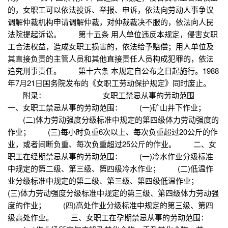
的，女职工可以依法投诉、举报、申诉，依法向劳动人事争议
调解仲裁机构申请调解仲裁，对仲裁裁决不服的，依法向人民
法院提起诉讼。 第十五条 用人单位违反本规定，侵害女职
工合法权益，造成女职工损害的，依法给予赔偿；用人单位及
其直接负责的主管人员和其他直接责任人员构成犯罪的，依法
追究刑事责任。 第十六条 本规定自公布之日起施行。1988
年7月21日国务院发布的《女职工劳动保护规定》同时废止。
附录： 女职工禁忌从事的劳动范围
一、女职工禁忌从事的劳动范围： (一)矿山井下作业；
(二)体力劳动强度分级标准中规定的第四级体力劳动强度的
作业； (三)每小时负重6次以上、每次负重超过20公斤的作
业，或者间断负重、每次负重超过25公斤的作业。 二、女
职工在经期禁忌从事的劳动范围： (一)冷水作业分级标准
中规定的第二级、第三级、第四级冷水作业； (二)低温作
业分级标准中规定的第二级、第三级、第四级低温作业；
(三)体力劳动强度分级标准中规定的第三级、第四级体力劳动强
度的作业； (四)高处作业分级标准中规定的第三级、第四
级高处作业。 三、女职工在孕期禁忌从事的劳动范围：