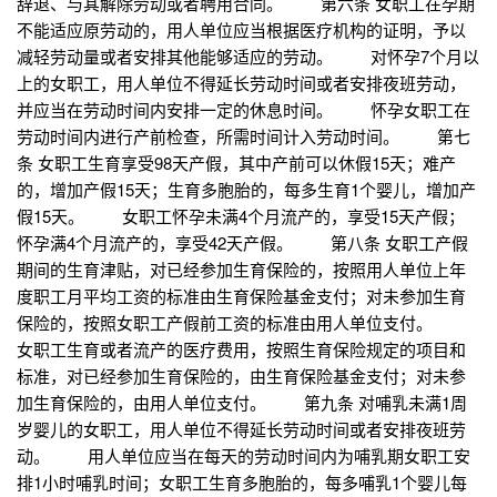
辞退、与其解除劳动或者聘用合同。 第六条 女职工在孕期
不能适应原劳动的，用人单位应当根据医疗机构的证明，予以
减轻劳动量或者安排其他能够适应的劳动。 对怀孕7个月以
上的女职工，用人单位不得延长劳动时间或者安排夜班劳动，
并应当在劳动时间内安排一定的休息时间。 怀孕女职工在
劳动时间内进行产前检查，所需时间计入劳动时间。 第七
条 女职工生育享受98天产假，其中产前可以休假15天；难产
的，增加产假15天；生育多胞胎的，每多生育1个婴儿，增加产
假15天。 女职工怀孕未满4个月流产的，享受15天产假；
怀孕满4个月流产的，享受42天产假。 第八条 女职工产假
期间的生育津贴，对已经参加生育保险的，按照用人单位上年
度职工月平均工资的标准由生育保险基金支付；对未参加生育
保险的，按照女职工产假前工资的标准由用人单位支付。
女职工生育或者流产的医疗费用，按照生育保险规定的项目和
标准，对已经参加生育保险的，由生育保险基金支付；对未参
加生育保险的，由用人单位支付。 第九条 对哺乳未满1周
岁婴儿的女职工，用人单位不得延长劳动时间或者安排夜班劳
动。 用人单位应当在每天的劳动时间内为哺乳期女职工安
排1小时哺乳时间；女职工生育多胞胎的，每多哺乳1个婴儿每