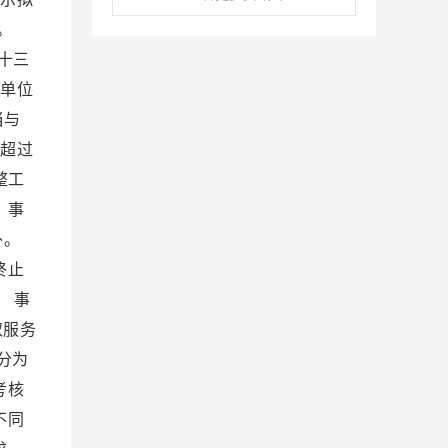
流。
十三
业单位
当与
工超过
整工
 事
外。
终止
 事
取服务
分为
考核
不同