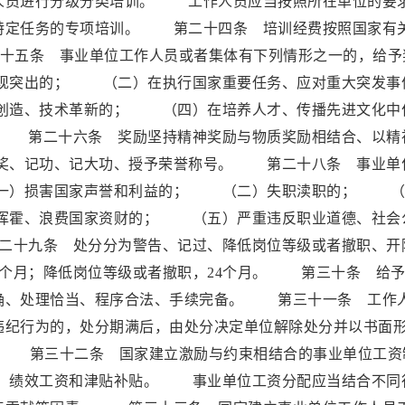
人员进行分级分类培训。 工作人员应当按照所在单位的要
特定任务的专项培训。 第二十四条 培训经费按照国家有
条 事业单位工作人员或者集体有下列情形之一的，给予
现突出的； （二）在执行国家重要任务、应对重大突发事
创造、技术革新的； （四）在培养人才、传播先进文化中
 第二十六条 奖励坚持精神奖励与物质奖励相结合、以精
奖、记功、记大功、授予荣誉称号。 第二十八条 事业单
一）损害国家声誉和利益的； （二）失职渎职的； （
挥霍、浪费国家资财的； （五）严重违反职业道德、社会
十九条 处分分为警告、记过、降低岗位等级或者撤职、开
个月；降低岗位等级或者撤职，24个月。 第三十条 给予
确、处理恰当、程序合法、手续完备。 第三十一条 工作
违纪行为的，处分期满后，由处分决定单位解除处分并以书面
第三十二条 国家建立激励与约束相结合的事业单位工资
、绩效工资和津贴补贴。 事业单位工资分配应当结合不同