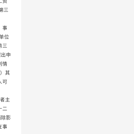
工资
第三
度。
 事
单位
第三
提出申
列情
）其
人可
理。
者主
十二
消除影
在事