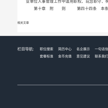
业单位人事管理工作中滥用职权、玩忽职守、
第十章 附 则 第四十四条 本条例自2
相关文章
栏目导航:
职位搜索
简历中心
名企展示
一句话
套餐标准
金币充值
意见建议
联系我