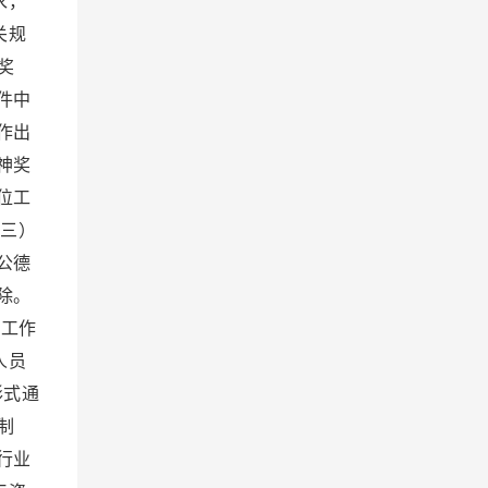
求，
关规
奖
件中
作出
神奖
位工
三）
公德
除。
工作
人员
形式通
制
行业