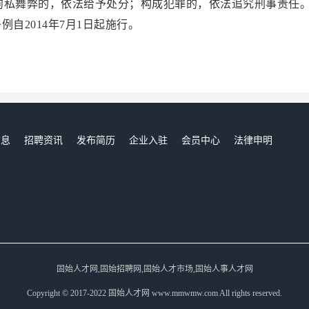
徇私舞弊的，依法给予处分；构成犯罪的，依法追究刑事责任
014年7月1日起施行。
信息
招聘资讯
发布简历
企业入驻
会员中心
法律申明
们
固始人才网,固始招聘网,固始人才市场,固始人事人才网
Copyright © 2017-2022 固始人才网 www.mmwmw.com All rights reserved.